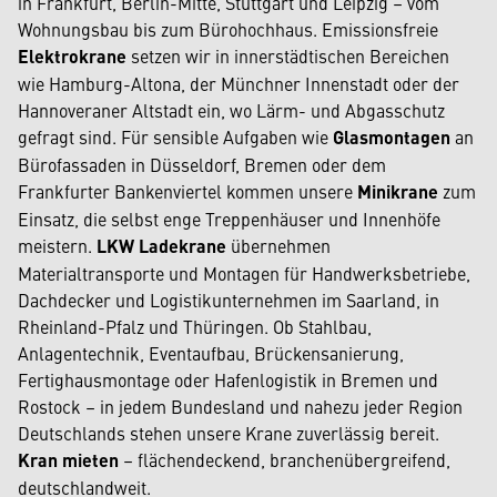
in Frankfurt, Berlin-Mitte, Stuttgart und Leipzig – vom
Wohnungsbau bis zum Bürohochhaus. Emissionsfreie
Elektrokrane
setzen wir in innerstädtischen Bereichen
wie Hamburg-Altona, der Münchner Innenstadt oder der
Hannoveraner Altstadt ein, wo Lärm- und Abgasschutz
gefragt sind. Für sensible Aufgaben wie
Glasmontagen
an
Bürofassaden in Düsseldorf, Bremen oder dem
Frankfurter Bankenviertel kommen unsere
Minikrane
zum
Einsatz, die selbst enge Treppenhäuser und Innenhöfe
meistern.
LKW Ladekrane
übernehmen
Materialtransporte und Montagen für Handwerksbetriebe,
Dachdecker und Logistikunternehmen im Saarland, in
Rheinland-Pfalz und Thüringen. Ob Stahlbau,
Anlagentechnik, Eventaufbau, Brückensanierung,
Fertighausmontage oder Hafenlogistik in Bremen und
Rostock – in jedem Bundesland und nahezu jeder Region
Deutschlands stehen unsere Krane zuverlässig bereit.
Kran mieten
– flächendeckend, branchenübergreifend,
deutschlandweit.