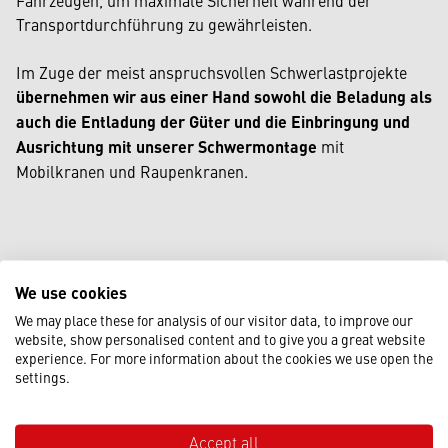
Fahrzeugen, um maximale Sicherheit während der
Transportdurchführung zu gewährleisten.
Im Zuge der meist anspruchsvollen Schwerlastprojekte
übernehmen wir aus einer Hand sowohl die Beladung als
auch die Entladung der Güter und die Einbringung und
Ausrichtung mit unserer Schwermontage
mit
Mobilkranen und Raupenkranen.
We use cookies
We may place these for analysis of our visitor data, to improve our
website, show personalised content and to give you a great website
IN WELCHEN BRANCHEN
experience. For more information about the cookies we use open the
settings.
KOMMT ES ZU TYPISCHEN
SPEZIALTRANSPORTEN?
Accept all