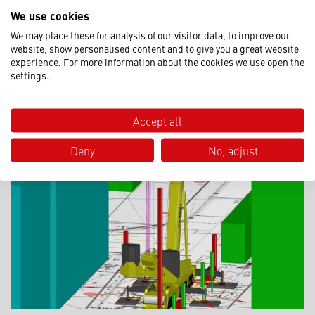
die Planung und Durchführung der gesamten Logistikkette
We use cookies
inklusive Transportorganisation und Gestellung von
We may place these for analysis of our visitor data, to improve our
Kranen.
website, show personalised content and to give you a great website
experience. For more information about the cookies we use open the
settings.
Mehr erfahren
Accept all
Deny
No, adjust