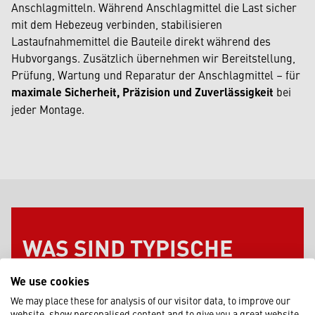
Anschlagmitteln. Während Anschlagmittel die Last sicher
mit dem Hebezeug verbinden, stabilisieren
Lastaufnahmemittel die Bauteile direkt während des
Hubvorgangs. Zusätzlich übernehmen wir Bereitstellung,
Prüfung, Wartung und Reparatur der Anschlagmittel – für
maximale Sicherheit, Präzision und Zuverlässigkeit
bei
jeder Montage.
WAS SIND TYPISCHE
EINSATZGEBIETE DER
We use cookies
SCHWERMONTAGE?
We may place these for analysis of our visitor data, to improve our
website, show personalised content and to give you a great website