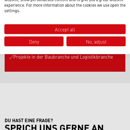
experience. For more information about the cookies we use open the
Maschinenumzüge
settings.
Betriebsumzüge
Krantransporte
Industriemontagen
Accept all
Einlagerungen schwerer Anlagen
Deny
No, adjust
Hafenumschlag und Schwerlastlogistik
Infrastrukturprojekte
Projekte in der Baubranche und Logistikbranche
DU HAST EINE FRAGE?
SPRICH UNS GERNE AN