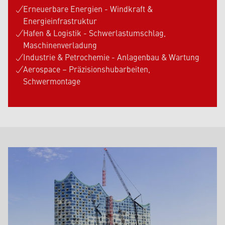
Erneuerbare Energien - Windkraft &
Energieinfrastruktur
Hafen & Logistik - Schwerlastumschlag,
Maschinenverladung
Industrie & Petrochemie - Anlagenbau & Wartung
Aerospace – Präzisionshubarbeiten,
Schwermontage