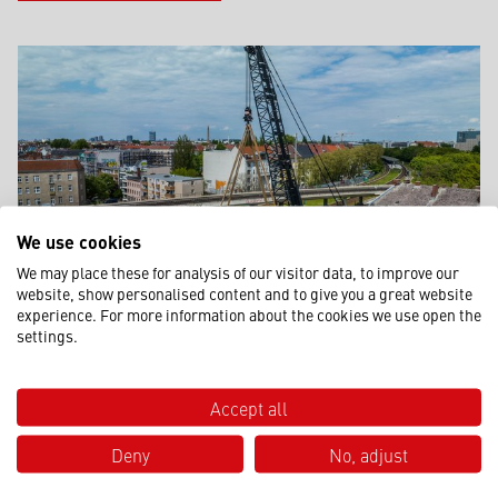
We use cookies
We may place these for analysis of our visitor data, to improve our
website, show personalised content and to give you a great website
experience. For more information about the cookies we use open the
settings.
RAUPENKRANE
Accept all
Die Großkrane bieten hohe Traglasten, Stabilität vor allem
auch im Gelände und auf unwegsamen Untergrund, große
Deny
No, adjust
Hubhöhen und maximale Reichweiten für anspruchsvolle
Hebeeinsätze. Zum Einsatz kommen Teleskop-