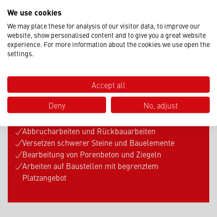
We use cookies
We may place these for analysis of our visitor data, to improve our
website, show personalised content and to give you a great website
WAS SIND TYPISCHE
experience. For more information about the cookies we use open the
settings.
EINSATZGEBIETE
UNSERER BAUGERÄTE?
Accept all
Deny
No, adjust
Hochbau und Rohbauarbeiten
Sanierungen und Modernisierungsprojekte
Abbrucharbeiten und Rückbauarbeiten
Versetzen schwerer Steine und Bauelemente
Bearbeitung von Porenbeton und Ziegeln
Arbeiten auf Baustellen mit begrenztem
Platzangebot