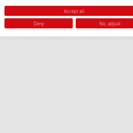
Accept all
Deny
No, adjust