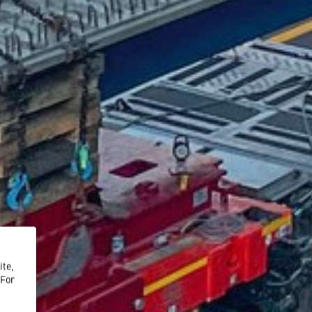
ite,
 For