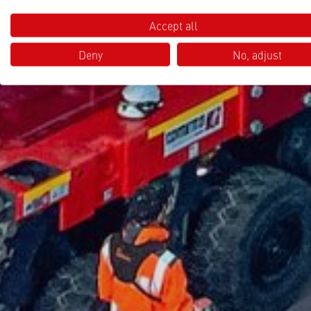
Accept all
Deny
No, adjust