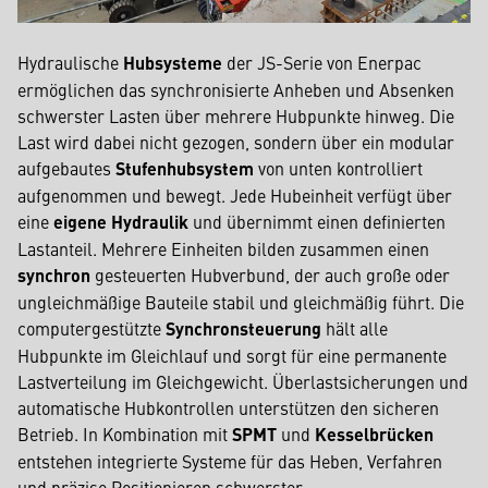
Hydraulische
Hubsysteme
der JS-Serie von Enerpac
ermöglichen das synchronisierte Anheben und Absenken
schwerster Lasten über mehrere Hubpunkte hinweg. Die
Last wird dabei nicht gezogen, sondern über ein modular
aufgebautes
Stufenhubsystem
von unten kontrolliert
aufgenommen und bewegt. Jede Hubeinheit verfügt über
eine
eigene Hydraulik
und übernimmt einen definierten
Lastanteil. Mehrere Einheiten bilden zusammen einen
synchron
gesteuerten Hubverbund, der auch große oder
ungleichmäßige Bauteile stabil und gleichmäßig führt. Die
computergestützte
Synchronsteuerung
hält alle
Hubpunkte im Gleichlauf und sorgt für eine permanente
Lastverteilung im Gleichgewicht. Überlastsicherungen und
automatische Hubkontrollen unterstützen den sicheren
Betrieb. In Kombination mit
SPMT
und
Kesselbrücken
entstehen integrierte Systeme für das Heben, Verfahren
und präzise Positionieren schwerster