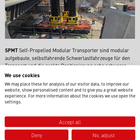
SPMT
Self-Propelled Modular Transporter sind modular
aufgebaute, selbstfahrende Schwerlastfahrzeuge für den
Transport und die exakte Positionierung sehr schwerer
und großformatiger Industriebauteile. In Kombination mit
We use cookies
hydraulischen Jack-Up-Systemen entsteht ein flexibles
We may place these for analysis of our visitor data, to improve our
Hubsystem
und Transportsystem, das Lasten aufnehmen,
website, show personalised content and to give you a great website
verfahren und gleichzeitig kontrolliert heben, senken sowie
experience. For more information about the cookies we use open the
settings.
ausrichten kann. Dadurch lassen sich auch komplexe
Montagen
mit integrierten Hub- und Transportvorgängen
umsetzen. Die einzeln steuerbaren
Achssysteme
Accept all
ermöglichen eine fein abgestimmte Bewegungsführung
und gleichmäßige
Lastverteilung
. So können selbst große
Deny
No, adjust