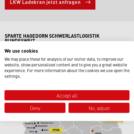
LKW Ladekran jetzt anfragen
SPARTE HAGEDORN SCHWERLASTLOGISTIK
BUNDESWEIT
STANDORTNAH, FLEXIBEL,
We use cookies
EFFIZIENT – PROJEKTE AUS
We may place these for analysis of our visitor data, to improve our
EINER HAND
website, show personalised content and to give you a great website
experience. For more information about the cookies we use open the
settings.
Accept all
Deny
No, adjust