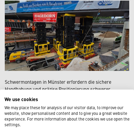
Schwermontagen in Münster erfordern die sichere
Handhabung und präzise Positionierung schwerer
Anlagen, etwa in Gewerbeparks, Produktionsstätten oder
We use cookies
bei städtischen Infrastrukturprojekten. Dabei sind Technik,
We may place these for analysis of our visitor data, to improve our
Planung und Koordination entscheidend. Wir setzen
website, show personalised content and to give you a great website
moderne Schwerlasttechnik ein, darunter SPMT,
experience. For more information about the cookies we use open the
settings.
Verschubbahnen und modulare Hubsysteme. Digitale
Planungswerkzeuge wie CAD und 3D-Simulationen