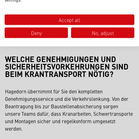
Wir beantworten hier eine typische Kundenfrage zum
Kranverleih. Ob kurzfristige Projekte oder langfristige
Einsätze – wir geben Ihnen einen
Überblick
über unsere
Accept all
Services und unterstützen Sie persönlich bei weiteren
Deny
No, adjust
Fragen.
WELCHE GENEHMIGUNGEN UND
SICHERHEITSVORKEHRUNGEN SIND
BEIM KRANTRANSPORT NÖTIG?
Hagedorn übernimmt für Sie den kompletten
Genehmigungsservice und die Verkehrslenkung. Von der
Beantragung bis zur Baustellenabsicherung sorgen
unsere Teams dafür, dass Kranarbeiten, Schwertransporte
und Montagen sicher und regelkonform umgesetzt
werden.