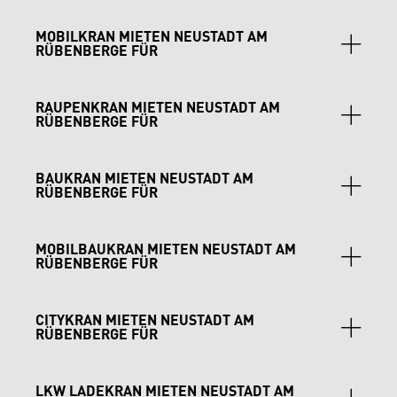
MOBILKRAN MIETEN NEUSTADT AM
RÜBENBERGE FÜR
Hochbau, Gewerbe und landwirtschaftliche
RAUPENKRAN MIETEN NEUSTADT AM
Projekte: LTM Krane verbinden Mobilität mit
RÜBENBERGE FÜR
Arbeitshöhe, ideal für Industriehallen, Hallenbau
und Landwirtschaft.
komplexe Hebeaufgaben: Teleskop- und
BAUKRAN MIETEN NEUSTADT AM
Gittermastkrane sichern Stabilität auf unwegsamem
RÜBENBERGE FÜR
Gelände, perfekt für Brücken, Industrieanlagen und
landwirtschaftliche Montageprojekte.
präzises paralleles Arbeiten: EC-B Krane für
MOBILBAUKRAN MIETEN NEUSTADT AM
Hochbau, Wohnungsbau und Industrie, Untendreher
RÜBENBERGE FÜR
für enge Flächen.
effiziente Einsätze auf engen Baustellen: Ideal für
CITYKRAN MIETEN NEUSTADT AM
Fassaden- und Dacharbeiten sowie kleinere
RÜBENBERGE FÜR
Industrieprojekte.
präzise Arbeiten auf engem Raum: LTC Krane
LKW LADEKRAN MIETEN NEUSTADT AM
unterstützen Montagearbeiten in Hallen,