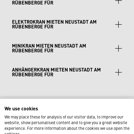
RÜBENBERGE FÜR
Bürogebäuden oder landwirtschaftlichen Gebäuden.
flexible Hub- und Transportaufgaben: Ideal für
ELEKTROKRAN MIETEN NEUSTADT AM
Montage von Hallen, landwirtschaftlichen
RÜBENBERGE FÜR
Maschinen oder Industrieprojekten.
emissionsfreie Hubarbeiten: Perfekt geeignet für
MINIKRAN MIETEN NEUSTADT AM
Innen- und Außenmontagen in Werkshallen,
RÜBENBERGE FÜR
Landwirtschaft oder Gewerbe.
punktgenaue Montage: Kompakt für Glasbau,
ANHÄNGERKRAN MIETEN NEUSTADT AM
Fassadenarbeiten, Maschinenaufstellung.
RÜBENBERGE FÜR
schnelle Hebeeinsätze: Optimal für
Dachdeckerarbeiten, Wintergartenmontagen und
kleinere Bauprojekte.
We use cookies
HÄUFIG GESTELLTE FRAGEN
We may place these for analysis of our visitor data, to improve our
ZUR KRANVERMIETUNG
website, show personalised content and to give you a great website
experience. For more information about the cookies we use open the
settings.