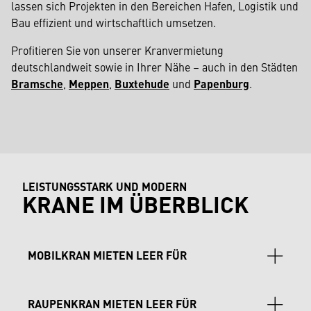
lassen sich Projekten in den Bereichen Hafen, Logistik und
Bau effizient und wirtschaftlich umsetzen.
Profitieren Sie von unserer Kranvermietung
deutschlandweit sowie in Ihrer Nähe – auch in den Städten
Bramsche
,
Meppen
,
Buxtehude
und
Papenburg
.
LEISTUNGSSTARK UND MODERN
KRANE IM ÜBERBLICK
MOBILKRAN MIETEN LEER FÜR
Hafenprojekte, Gewerbe und Bau: LTM Krane bieten
RAUPENKRAN MIETEN LEER FÜR
Mobilität und Arbeitshöhen für Industriehallen,