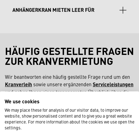
präzise Montagearbeiten: Fassaden-, Glasbau- und
ANHÄNGERKRAN MIETEN LEER FÜR
Innenausbauprojekte.
schnelle Hebeeinsätze: Optimal für Handwerks-,
Dach- und Wintergartenbauprojekte.
HÄUFIG GESTELLTE FRAGEN
ZUR KRANVERMIETUNG
Wir beantworten eine häufig gestellte Frage rund um den
Kranverleih
sowie unsere ergänzenden
Serviceleistungen
und geben Ihnen einen transparenten Überblick über die
Möglichkeiten, die Ihnen zur Verfügung stehen. Egal, ob es
We use cookies
sich um kleinere Hebeeinsätze oder umfangreiche
We may place these for analysis of our visitor data, to improve our
Bauprojekte handelt – unser Leistungsangebot ist flexibel
website, show personalised content and to give you a great website
aufgebaut und auf unterschiedlichste Anforderungen
experience. For more information about the cookies we use open the
settings.
abgestimmt. So erhalten Sie frühzeitig Klarheit über
Abläufe, Zuständigkeiten und den gesamten