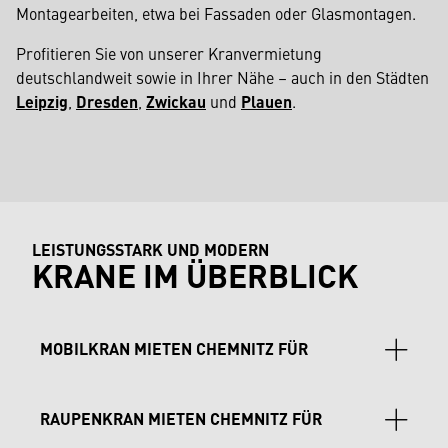
Montagearbeiten, etwa bei Fassaden oder Glasmontagen.
Profitieren Sie von unserer Kranvermietung
deutschlandweit sowie in Ihrer Nähe – auch in den Städten
Leipzig
,
Dresden
,
Zwickau
und
Plauen
.
LEISTUNGSSTARK UND MODERN
KRANE IM ÜBERBLICK
MOBILKRAN MIETEN CHEMNITZ FÜR
flexible Einsätze in Maschinenbau,
RAUPENKRAN MIETEN CHEMNITZ FÜR
Automobilindustrie, Gewerbe und Wohnbau: LTM
Mobilkrane sind ideal für Projekte in