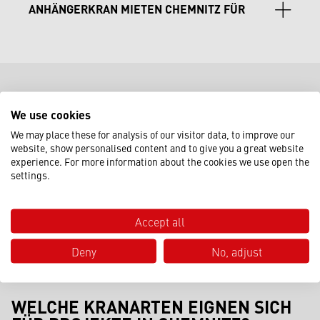
ANHÄNGERKRAN MIETEN CHEMNITZ FÜR
Kompakte Minikrane eignen sich ideal für
– besonders im Maschinen- und Anlagenbau.
Maschinenmontagen, Wartungsarbeiten,
flexible Einsätze im Handwerk und Mittelstand:
Innenausbau oder technische Installationen in
Schnell einsatzbereit für Montagearbeiten, Dach-
engen Produktionsbereichen.
und Fassadenprojekte, kleinere Bauvorhaben sowie
HÄUFIG GESTELLTE FRAGEN
für Zulieferbetriebe der regionalen Industrie.
We use cookies
ZUR KRANVERMIETUNG
We may place these for analysis of our visitor data, to improve our
website, show personalised content and to give you a great website
experience. For more information about the cookies we use open the
In Chemnitz beantworten wir Ihre wichtigsten Fragen rund
settings.
ums Kran mieten und unsere ergänzenden
Services
. Ob
für Maschinenbauprojekte, Wohnbau oder Sanierungen –
wir verschaffen Ihnen einen umfassenden Überblick über
Accept all
unsere Leistungen. Unser Team steht Ihnen bei weiteren
Fragen jederzeit persönlich zur Verfügung.
Deny
No, adjust
WELCHE KRANARTEN EIGNEN SICH