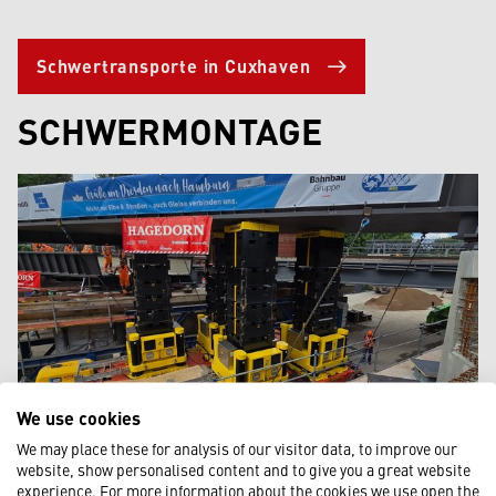
Schwertransporte in Cuxhaven
SCHWERMONTAGE
We use cookies
We may place these for analysis of our visitor data, to improve our
website, show personalised content and to give you a great website
Schwermontage in Cuxhaven umfasst häufig den Aufbau
experience. For more information about the cookies we use open the