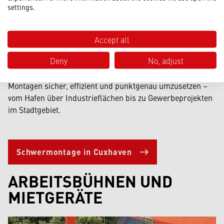
von Industrieanlagen, Hafeninfrastruktur oder Offshore-
settings.
Komponenten. Die Arbeit erfordert präzises Heben,
Verschieben und Positionieren, besonders bei großen,
schweren oder schwer zugänglichen Objekten. Wir stellen
Accept all
dafür modulare Hubsysteme, hydraulische Hubtechnik und
Deny
No, adjust
SPMT Lösungen bereit. Ergänzend nutzen wir digitale
Planungs- und Ablaufkontrollen, um auch komplexe
Montagen sicher, effizient und punktgenau umzusetzen –
vom Hafen über Industrieflächen bis zu Gewerbeprojekten
im Stadtgebiet.
Schwermontage in Cuxhaven
ARBEITSBÜHNEN UND
MIETGERÄTE