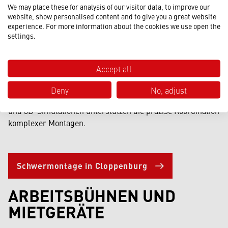
Für Projekte in Cloppenburg, die Präzision erfordern,
We may place these for analysis of our visitor data, to improve our
bieten wir Schwermontagen an. Ob bei
website, show personalised content and to give you a great website
Maschineninstallationen in Produktionsbetrieben,
experience. For more information about the cookies we use open the
settings.
landwirtschaftlichen Anlagen oder kommunalen
Bauprojekten – moderne Hebesysteme und
Verschubtechnik ermöglichen das sichere Heben,
Accept all
Verschieben und exakte Positionieren schwerer Bauteile.
Wir setzen modulare Hubsysteme, SPMT und
Deny
No, adjust
Verschubbahnen ein. Digitale Planungswerkzeuge wie CAD
und 3D-Simulationen unterstützen die präzise Koordination
komplexer Montagen.
Schwermontage in Cloppenburg
ARBEITSBÜHNEN UND
MIETGERÄTE